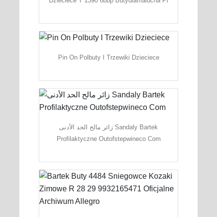
Dzieciece T 1390 6bbp Butydlamalucha Pl
Pin On Polbuty I Trzewiki Dzieciece
زائر مالح الحد الأدنى Sandaly Bartek
Profilaktyczne Outofstepwineco Com