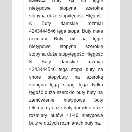
szewca
Buty xxl na tęgie
nietypowe stopyna szerokie
stopyna duże stopytęgość Htęgość
K Buty damskie rozmiar
4243444546 tęga stopa. Buty małe
rozmiary. Buty xxl na tęgie
nietypowe stopyna szerokie
stopyna duże stopytęgość Htęgość
K Buty damskie rozmiar
4243444546 tęga stopa buty na
chore stopybuty na szeroką
stopęna tęgą stopę tęga łydka
tęgość duża szerokie buty buty na
zamówienie nietypowe buty
Oferujemy duże buty damskie duże
rozmiary butów 41-46 nietypowe
buty w dużych rozmiarach buty na.