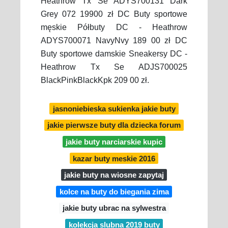
Heathrow Tx Se ADYS700131 Dark
Grey 072 19900 zł DC Buty sportowe
męskie Półbuty DC - Heathrow
ADYS700071 NavyNvy 189 00 zł DC
Buty sportowe damskie Sneakersy DC -
Heathrow Tx Se ADJS700025
BlackPinkBlackKpk 209 00 zł.
jasnoniebieska sukienka jakie buty
jakie pierwsze buty dla dziecka forum
jakie buty narciarskie kupic
kazar buty meskie 2016
jakie buty na wiosne zapytaj
kolce na buty do biegania zima
jakie buty ubrac na sylwestra
kolekcja slubna 2019 buty