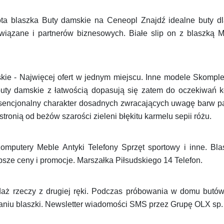
ta blaszka Buty damskie na Ceneopl Znajdź idealne buty dl
wiązane i partnerów biznesowych. Białe slip on z blaszką 
ie - Najwięcej ofert w jednym miejscu. Inne modele Skomple
uty damskie z łatwością dopasują się zatem do oczekiwań ko
ą esencjonalny charakter dosadnych zwracających uwagę barw 
 stronią od beżów szarości zieleni błękitu karmelu sepii różu.
mputery Meble Antyki Telefony Sprzęt sportowy i inne. Bla
psze ceny i promocje. Marszałka Piłsudskiego 14 Telefon.
daż rzeczy z drugiej ręki. Podczas próbowania w domu butów
niu blaszki. Newsletter wiadomości SMS przez Grupę OLX sp.