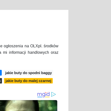
ze ogłoszenia na OLXpl. środków
a mi informacji handlowych oraz
t
jakie buty do spodni baggy
h
jakie buty do malej czarnej