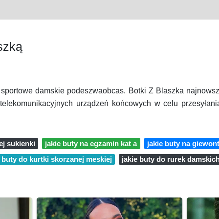
szką
y sportowe damskie podeszwaobcas. Botki Z Blaszka najnows
z telekomunikacyjnych urządzeń końcowych w celu przesyłani
ej sukienki
jakie buty na egzamin kat a
jakie buty na giewon
e buty do kurtki skorzanej meskiej
jakie buty do rurek damskic