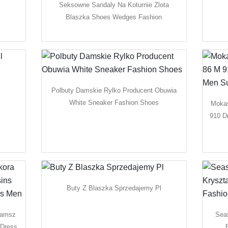
Seksowne Sandaly Na Koturnie Zlota
Blaszka Shoes Wedges Fashion
l
Polbuty Damskie Rylko Producent Obuwia
White Sneaker Fashion Shoes
Mokas
910 D
Buty Z Blaszka Sprzedajemy Pl
Zamsz
Sea
 Dress