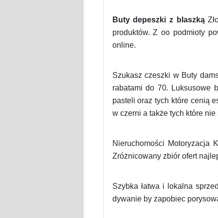
Buty depeszki z blaszką
Zło
produktów. Z oo podmioty po
online.
Szukasz czeszki w Buty damsk
rabatami do 70. Luksusowe b
pasteli oraz tych które ceni
w czerni a także tych które nie
Nieruchomości Motoryzacja Ko
Zróżnicowany zbiór ofert najle
Szybka łatwa i lokalna sprze
dywanie by zapobiec porysowa