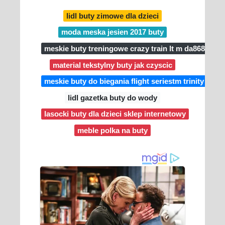
lidl buty zimowe dla dzieci
moda meska jesien 2017 buty
meskie buty treningowe crazy train lt m da8689 ad
material tekstylny buty jak czyscic
meskie buty do biegania flight seriestm trinity
lidl gazetka buty do wody
lasocki buty dla dzieci sklep internetowy
meble polka na buty