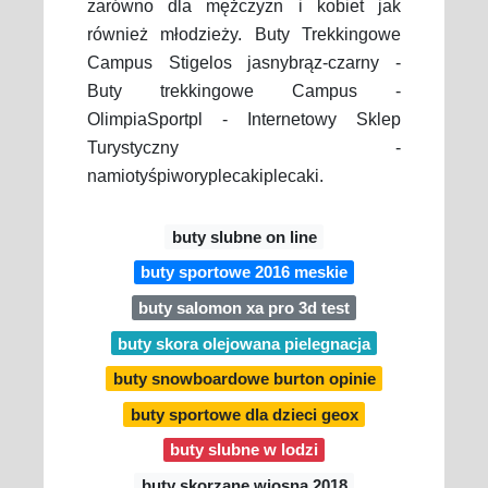
zarówno dla mężczyzn i kobiet jak
również młodzieży. Buty Trekkingowe
Campus Stigelos jasnybrąz-czarny -
Buty trekkingowe Campus -
OlimpiaSportpl - Internetowy Sklep
Turystyczny -
namiotyśpiworyplecakiplecaki.
buty slubne on line
buty sportowe 2016 meskie
buty salomon xa pro 3d test
buty skora olejowana pielegnacja
buty snowboardowe burton opinie
buty sportowe dla dzieci geox
buty slubne w lodzi
buty skorzane wiosna 2018