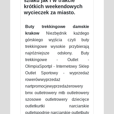
szlaku jak i w trakcie
krótkich weekendowych
wycieczek za miasto.
Buty trekkingowe damskie
krakow
Niezbędnik każdego
górskiego wyjścia czyli buty
trekkingowe wysokie przybierają
najróżniejsze odsłony. Buty
trekkingowe - Outlet -
OlimpiaSportpl - Internetowy Sklep
Outlet Sportowy - wyprzedaż
rowerówwyprzedaż
nartpromocjewyprzedażerowery
bmx outletrowery mtb outletrowery
szosowe outletrowery dziecięce
outletkurtki narciarskie
outletspodnie narciarskie outletbuty