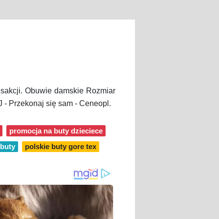
nsakcji. Obuwie damskie Rozmiar
 - Przekonaj się sam - Ceneopl.
promocja na buty dzieciece
 buty
polskie buty gore tex