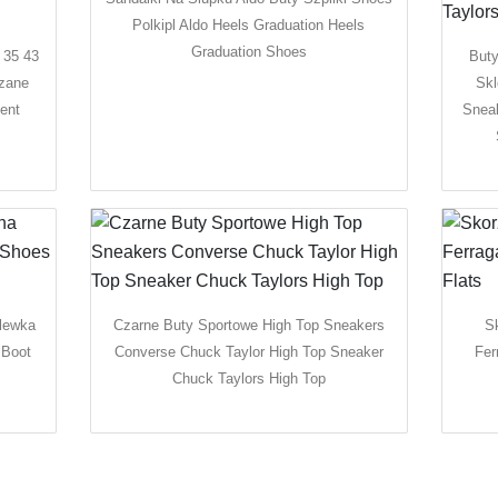
Polkipl Aldo Heels Graduation Heels
Graduation Shoes
 35 43
Buty
rzane
Skl
ent
Snea
lewka
Czarne Buty Sportowe High Top Sneakers
S
 Boot
Converse Chuck Taylor High Top Sneaker
Fer
Chuck Taylors High Top