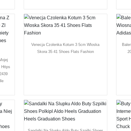
Venecja Czolenka Koturn 3 5cm Wloska
Bale
Skora 35 41 Shoes Flats Fashion
2
Mojej
 Https
12439
le
Sandalki Na Slupku Aldo Buty Szpilki Shoes