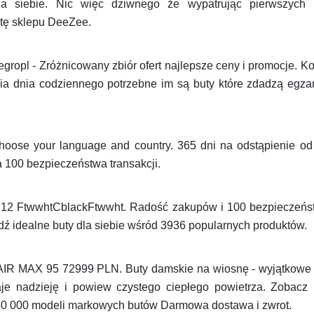
la siebie. Nic więc dziwnego że wypatrując pierwszych 
rtę sklepu DeeZee.
gropl - Zróżnicowany zbiór ofert najlepsze ceny i promocje. Ko
nia dnia codziennego potrzebne im są buty które zdadzą egzam
Choose your language and country. 365 dni na odstąpienie
100 bezpieczeństwa transakcji.
12 FtwwhtCblackFtwwht. Radość zakupów i 100 bezpieczeństw
ź idealne buty dla siebie wśród 3936 popularnych produktów.
IR MAX 95 72999 PLN. Buty damskie na wiosnę - wyjątkowe s
aje nadzieję i powiew czystego ciepłego powietrza. Zobacz
0 000 modeli markowych butów Darmowa dostawa i zwrot.