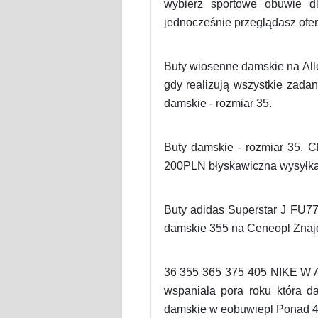
wybierz sportowe obuwie d
jednocześnie przeglądasz ofe
Buty wiosenne damskie na Alle
gdy realizują wszystkie zada
damskie - rozmiar 35.
Buty damskie - rozmiar 35. 
200PLN błyskawiczna wysyłka 
Buty adidas Superstar J FU77
damskie 355 na Ceneopl Znajd
36 355 365 375 405 NIKE W A
wspaniała pora roku która d
damskie w eobuwiepl Ponad 4