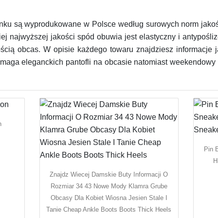
unku są wyprodukowane w Polsce według surowych norm jakoś
iej najwyższej jakości spód obuwia jest elastyczny i antypośl
ścią obcas. W opisie każdego towaru znajdziesz informacje 
maga eleganckich pantofli na obcasie natomiast weekendowy 
n
Pin 
H
Znajdz Wiecej Damskie Buty Informacji O
Rozmiar 34 43 Nowe Mody Klamra Grube
Obcasy Dla Kobiet Wiosna Jesien Stale I
Tanie Cheap Ankle Boots Boots Thick Heels