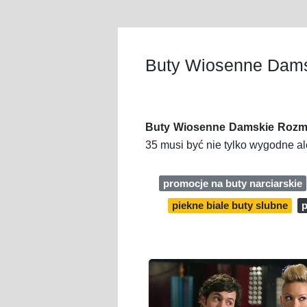
Buty Wiosenne Dams
Buty Wiosenne Damskie Rozmi
35 musi być nie tylko wygodne a
promocje na buty narciarskie
piekne biale buty slubne
p