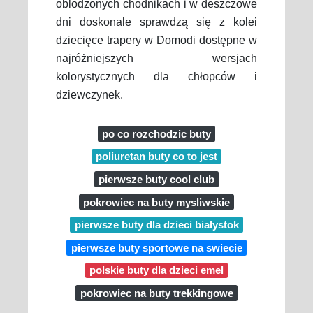
oblodzonych chodnikach i w deszczowe
dni doskonale sprawdzą się z kolei
dziecięce trapery w Domodi dostępne w
najróżniejszych wersjach
kolorystycznych dla chłopców i
dziewczynek.
po co rozchodzic buty
poliuretan buty co to jest
pierwsze buty cool club
pokrowiec na buty mysliwskie
pierwsze buty dla dzieci bialystok
pierwsze buty sportowe na swiecie
polskie buty dla dzieci emel
pokrowiec na buty trekkingowe