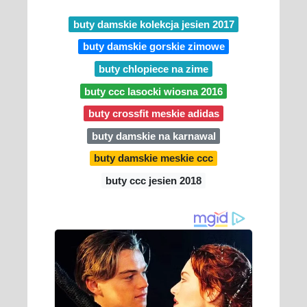
buty damskie kolekcja jesien 2017
buty damskie gorskie zimowe
buty chlopiece na zime
buty ccc lasocki wiosna 2016
buty crossfit meskie adidas
buty damskie na karnawal
buty damskie meskie ccc
buty ccc jesien 2018