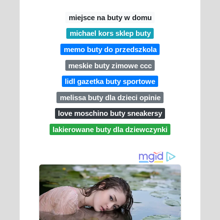
miejsce na buty w domu
michael kors sklep buty
memo buty do przedszkola
meskie buty zimowe ccc
lidl gazetka buty sportowe
melissa buty dla dzieci opinie
love moschino buty sneakersy
lakierowane buty dla dziewczynki