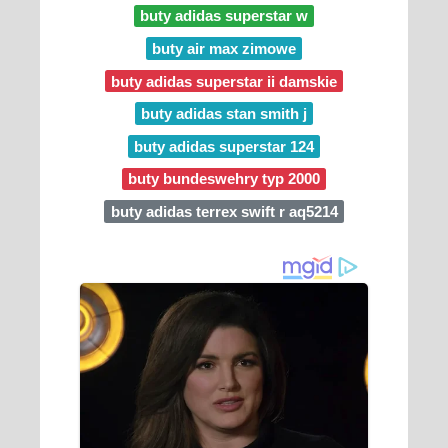
buty adidas superstar w
buty air max zimowe
buty adidas superstar ii damskie
buty adidas stan smith j
buty adidas superstar 124
buty bundeswehry typ 2000
buty adidas terrex swift r aq5214