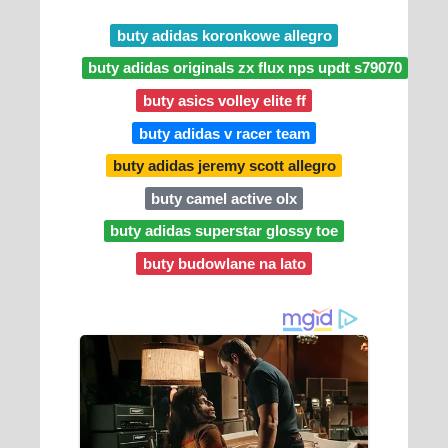
buty adidas koronkowe allegro
buty adidas originals zx flux nps updt s79070
buty asics volley elite ff
buty adidas v racer team
buty adidas jeremy scott allegro
buty camel active olx
buty adidas superstar glossy toe
buty budowlane na lato