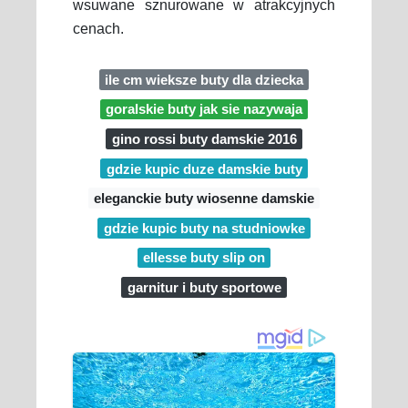
wsuwane sznurowane w atrakcyjnych
cenach.
ile cm wieksze buty dla dziecka
goralskie buty jak sie nazywaja
gino rossi buty damskie 2016
gdzie kupic duze damskie buty
eleganckie buty wiosenne damskie
gdzie kupic buty na studniowke
ellesse buty slip on
garnitur i buty sportowe