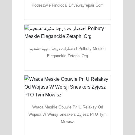
Podeszwie Findlocal Drivewayrepair Com
اختصارات درجة مئوية تشحيم Polbuty Meskie
Eleganckie Zetaphi Org
Wraca Meskie Obuwie Prl U Relaksy Od
Wojasa W Wersji Sneakers Zyjesz Pl O Tym
Mowisz