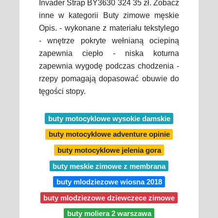
Invader Strap BY3630 324 35 zł. Zobacz
inne w kategorii Buty zimowe męskie
Opis. - wykonane z materiału tekstylego
- wnętrze pokryte wełnianą ociepiną
zapewnia ciepło - niska koturna
zapewnia wygodę podczas chodzenia -
rzepy pomagają dopasować obuwie do
tęgości stopy.
buty motocyklowe wysokie damskie
buty motocyklowe adventure opinie
buty motocyklowe jelenia gora
buty meskie zimowe z membrana
buty mlodziezowe wiosna 2018
buty mlodziezowe dziewczece zimowe
buty moliera 2 warszawa