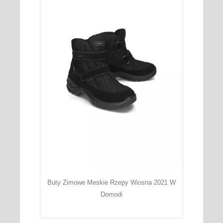
Buty Zimowe Meskie Rzepy Wiosna 2021 W
Domodi