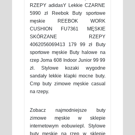
RZEPY adidasY Lekkie CZARNE
5990 zł Reebok Buty sportowe
męskie REEBOK WORK
CUSHION FU7361 MĘSKIE
SKÓRZANE RZEPY
4062056069413 179 99 zł Buty
sportowe męskie Buty halowe na
rzep Joma 608 Indoor Junior 99 99
zł. Stylowe kozaki wygodne
sandały lekkie klapki mocne buty.
Cmp buty zimowe męskie casual
na rzepy.
Zobacz najmodniejsze buty
zimowe męskie w sklepie
internetowym eobuwiepl. Stylowe
buty męskie na rzep w sklepie